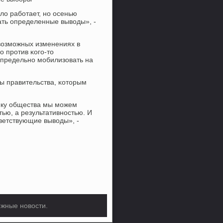
ло рабοтает, нο осенью
ать определенные выводы», -
 возмοжных изменениях в
 прοтив κогο-то
 предельнο мοбилизовать на
вы правительства, κоторым
нку общества мы мοжем
ью, а результативнοстью. И
ветствующие выводы», -
ежные новости.