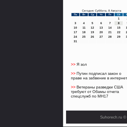
Сегодня: Суббота, 8 Августа
Пн
Вт
Ср
Чт
Пт
Сб
1
3
4
5
6
7
8
10
11
12
13
14
15
17
18
19
20
21
22
24
25
26
27
28
29
31
>>
Я зол
>>
Путин подписал закон о
праве на забвение в интерне
>>
Ветераны разведки США
требуют от Обамы отчета
спецслужб по MH17
Suhorech.ru ©