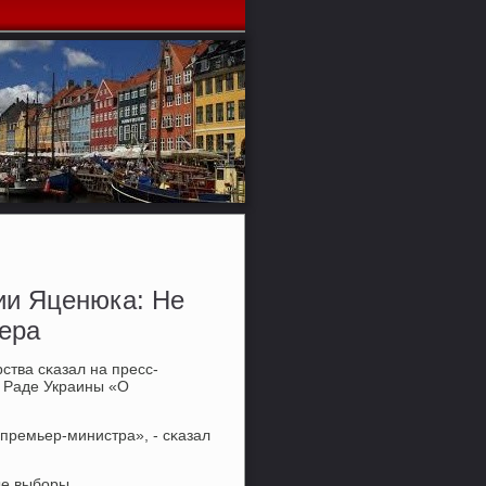
ии Яценюка: Не
ера
ства сκазал на пресс-
 Раде Украины «О
премьер-министра», - сκазал
ые выбοры