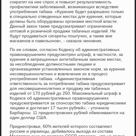
сократит на нее спрос и повысит результативность
профилактики заболеваний, возникающих вследствие
употребления табака. «Курение будет разрешено только
в специально отведенных местах для курения, которые
должны быть оборудованы органами местной власти.
Данный закон также предусматривает ограничение
оптовой и розничной продажи табачных изделий. Не
будут продаваться сигареты поштучно, а также вне
магазинов и павильонов», - сказала чиновник.
По ее словам, согласно Кодексу об административных
правонарушениях предусмотрен штраф, в частности, за
курение в запрещенных антитабачным законом местах,
за несоблюдение должностными лицами и
организациями установленных законом норм, за курение
несовершеннолетних и вовлечение их в процесс
употребления табака. «Административная
ответственность за потребление табака предусматривает
для несовершеннолетних и продажу им табачных
изделий от 170 рублей до 250. Максимальный штраф в
Кодексе об административных правонарушениях
предусматривается за спонсорство табака юридическими
лицами и достигает 17 тысяч рублей», - уточнила
Барбарош. 11 приднестровских рублей обмениваются на
один доллар США.
Приднестровье, 60% жителей которого составляют
русские и украинцы, добивалось выхода из состава
Молдавии еще до распада СССР, опасаясь, что на волне