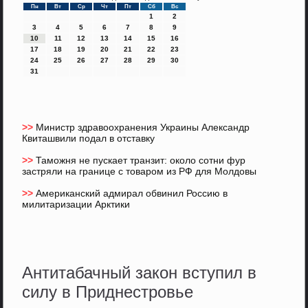
Пн
Вт
Ср
Чт
Пт
Сб
Вс
1
2
3
4
5
6
7
8
9
10
11
12
13
14
15
16
17
18
19
20
21
22
23
24
25
26
27
28
29
30
31
>>
Министр здравоохранения Украины Александр
Квиташвили подал в отставку
>>
Таможня не пускает транзит: около сотни фур
застряли на границе с товаром из РФ для Молдовы
>>
Американский адмирал обвинил Россию в
милитаризации Арктики
Антитабачный закон вступил в
силу в Приднестровье