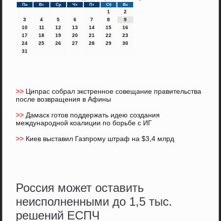
Пн
Вт
Ср
Чт
Пт
Сб
Вс
1
2
3
4
5
6
7
8
9
10
11
12
13
14
15
16
17
18
19
20
21
22
23
24
25
26
27
28
29
30
31
>>
Ципрас собрал экстренное совещание правительства
после возвращения в Афины
>>
Дамаск готов поддержать идею создания
международной коалиции по борьбе с ИГ
>>
Киев выставил Газпрому штраф на $3,4 млрд
Россия может оставить
неисполненными до 1,5 тыс.
решений ЕСПЧ