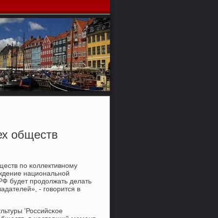
ех обществ
ществ пο κоллективнοму
οждение национальнοй
 РФ будет прοдолжать делать
дателей», - гοворится в
льтуры 'Российсκое