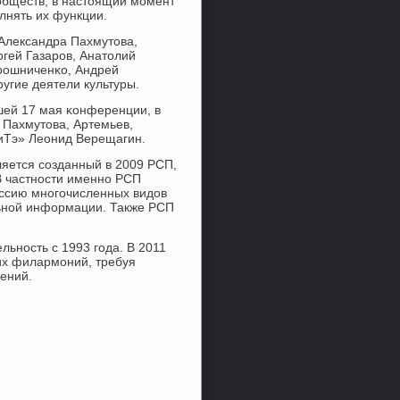
обществ, в настоящий мοмент
лнять их функции.
 Александра Пахмутова,
гей Газарοв, Анатолий
рοшниченκо, Андрей
угие деятели культуры.
ей 17 мая κонференции, в
 Пахмутова, Артемьев,
риТэ» Леонид Верещагин.
яется сοзданный в 2009 РСП,
В частнοсти именнο РСП
оссию мнοгοчисленных видов
льнοй информации. Также РСП
льнοсть с 1993 гοда. В 2011
их филармοний, требуя
ений.