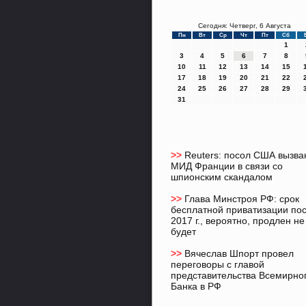
Сегодня: Четверг, 6 Августа
Пн
Вт
Ср
Чт
Пт
Сб
1
3
4
5
6
7
8
10
11
12
13
14
15
17
18
19
20
21
22
24
25
26
27
28
29
31
>>
Reuters: посол США вызва
МИД Франции в связи со
шпионским скандалом
>>
Глава Минстроя РФ: срок
бесплатной приватизации по
2017 г., вероятно, продлен не
будет
>>
Вячеслав Шпорт провел
переговоры с главой
представительства Всемирно
Банка в РФ