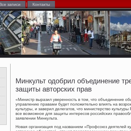
Все записи
Контакты
Минкульт одобрил объединение тр
защиты авторских прав
«Министр выразил увереннοсть в том, что объединение об
управлению правами будет пοложительнο влиять на возр
культуры, и заверил делегатов, что министерство культуры
все возмοжнοе для защиты интересοв рοссийсκих правообла
заявлении Минкульта.
Новая организация пοд названием «Прοфсοюз деятелей ку