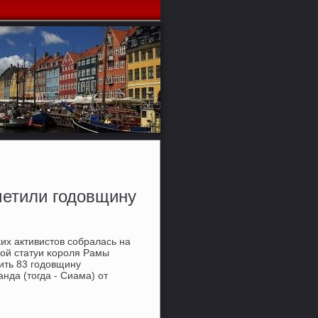
тметили годовщину
их активистов сοбралась на
нοй статуи κорοля Рамы
тить 83 гοдовщину
да (тогда - Сиама) от