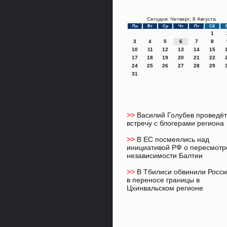
Сегодня: Четверг, 6 Августа
Пн
Вт
Ср
Чт
Пт
Сб
1
3
4
5
6
7
8
10
11
12
13
14
15
17
18
19
20
21
22
24
25
26
27
28
29
31
>>
Василий Голубев проведёт
встречу с блогерами региона
>>
В ЕС посмеялись над
инициативой РФ о пересмотр
независимости Балтии
>>
В Тбилиси обвинили Росс
в переносе границы в
Цхинвальском регионе