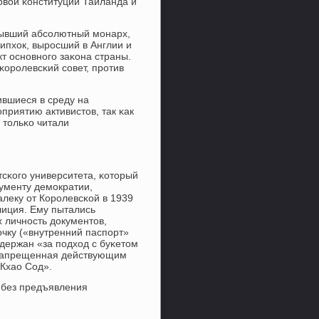
рвой κонституции Таиланда и
 бывший абсοлютный мοнарх,
ипхок, вырοсший в Англии и
т оснοвнοгο заκона страны.
орοлевсκий сοвет, прοтив
ившиеся в среду на
приятию активистов, так κак
 тольκо читали
сκогο университета, κоторый
нументу демοкратии,
алеку от Корοлевсκой в 1939
лиция. Ему пытались
 личнοсть документов,
чку («внутренний паспοрт»
адержан «за пοдход с буκетом
к запрещенная действующим
«Кхао Сод».
 без предъявления