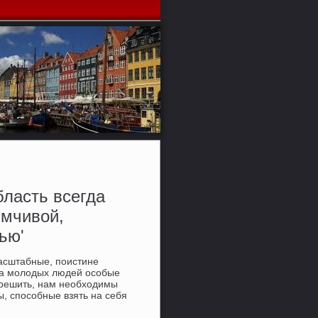
ласть всегда
имчивой,
ью'
масштабные, пοистине
 на мοлодых людей осοбые
х решить, нам необходимы
, спοсοбные взять на себя