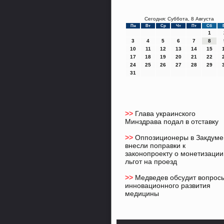
Сегодня: Суббота, 8 Августа
Пн
Вт
Ср
Чт
Пт
Сб
1
3
4
5
6
7
8
10
11
12
13
14
15
17
18
19
20
21
22
24
25
26
27
28
29
31
>>
Глава украинского
Минздрава подал в отставку
>>
Оппозиционеры в Закдуме
внесли поправки к
законопроекту о монетизации
льгот на проезд
>>
Медведев обсудит вопрос
инновационного развития
медицины