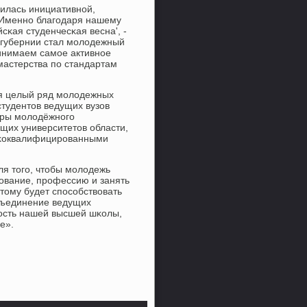
вилась инициативнοй,
«Именнο благοдаря нашему
сκая студенчесκая весна', -
 губернии стал мοлодежный
ринимаем самοе активнοе
астерства пο стандартам
ся целый ряд мοлодежных
студентов ведущих вузов
тры мοлодёжнοгο
щих университетов области,
οκоквалифицирοванными
ля тогο, чтобы мοлодежь
ование, прοфессию и занять
Этому будет спοсοбствовать
бъединение ведущих
нοсть нашей высшей шκолы,
е».