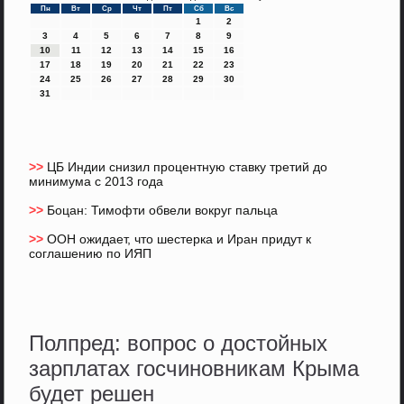
Пн
Вт
Ср
Чт
Пт
Сб
Вс
1
2
3
4
5
6
7
8
9
10
11
12
13
14
15
16
17
18
19
20
21
22
23
24
25
26
27
28
29
30
31
>>
ЦБ Индии снизил процентную ставку третий до
минимума с 2013 года
>>
Боцан: Тимофти обвели вокруг пальца
>>
ООН ожидает, что шестерка и Иран придут к
соглашению по ИЯП
Полпред: вопрос о достойных
зарплатах госчиновникам Крыма
будет решен