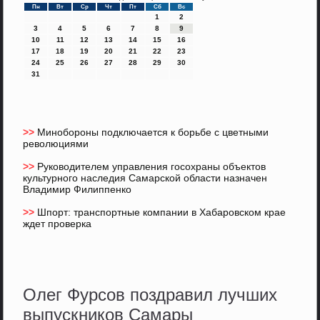
Пн
Вт
Ср
Чт
Пт
Сб
Вс
1
2
3
4
5
6
7
8
9
10
11
12
13
14
15
16
17
18
19
20
21
22
23
24
25
26
27
28
29
30
31
>>
Минобороны подключается к борьбе с цветными
революциями
>>
Руководителем управления госохраны объектов
культурного наследия Самарской области назначен
Владимир Филиппенко
>>
Шпорт: транспортные компании в Хабаровском крае
ждет проверка
Олег Фурсов поздравил лучших
выпускников Самары