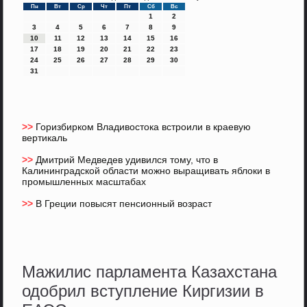
Пн
Вт
Ср
Чт
Пт
Сб
Вс
1
2
3
4
5
6
7
8
9
10
11
12
13
14
15
16
17
18
19
20
21
22
23
24
25
26
27
28
29
30
31
>>
Горизбирком Владивостока встроили в краевую
вертикаль
>>
Дмитрий Медведев удивился тому, что в
Калининградской области можно выращивать яблоки в
промышленных масштабах
>>
В Греции повысят пенсионный возраст
Мажилис парламента Казахстана
одобрил вступление Киргизии в