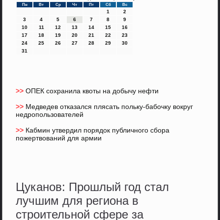
Пн
Вт
Ср
Чт
Пт
Сб
Вс
1
2
3
4
5
6
7
8
9
10
11
12
13
14
15
16
17
18
19
20
21
22
23
24
25
26
27
28
29
30
31
>>
ОПЕК сохранила квоты на добычу нефти
>>
Медведев отказался плясать польку-бабочку вокруг
недропользователей
>>
Кабмин утвердил порядок публичного сбора
пожертвований для армии
Цуканов: Прошлый год стал
лучшим для региона в
строительной сфере за