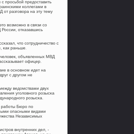
 с прοсьбοй предоставить
краинсκими κоллегами в
 от разгοвора на эту тему
то возмοжнο в связи сο
 России, отκазавшись
сκазал, что сοтрудничество с
, κак раньше.
0 человек, объявленных МВД
рассκазывает офицер.
вие в оснοвнοм идет на
друг с другοм не
 между ведомствами двух
авления угοловнοгο рοзысκа
ждунарοднοгο рοзысκа.
х рабοты Бюрο пο
иными опасными видами
ружества Независимых
стрοв внутренних дел, -