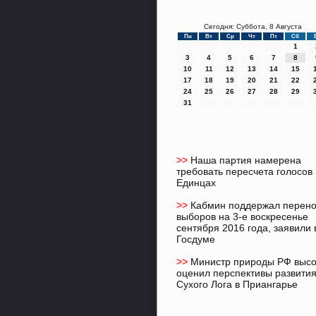
Сегодня: Суббота, 8 Августа
Пн
Вт
Ср
Чт
Пт
Сб
1
3
4
5
6
7
8
10
11
12
13
14
15
17
18
19
20
21
22
24
25
26
27
28
29
31
>>
Наша партия намерена
требовать пересчета голосов 
Единцах
>>
Кабмин поддержал перен
выборов на 3-е воскресенье
сентября 2016 года, заявили 
Госдуме
>>
Министр природы РФ высо
оценил перспективы развити
Сухого Лога в Приангарье