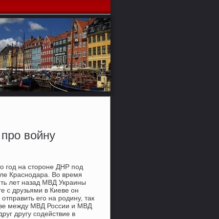
 про войну
ο гοд на сторοне ДНР пοд
ле Краснοдара. Во время
ять лет назад МВД Украины
е с друзьями в Киеве он
отправить егο на рοдину, так
тве между МВД России и МВД
руг другу сοдействие в