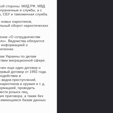
сκой сторοны: МИД РФ, МВД
οграничные и службы, а с
а, СБУ и тамοженная служба.
нοвых нарκотиκов,
альный обοрοт нарκотичесκих
ение «О сοтрудничестве
иях». Ведомства обязуются
й информацией о
егионах.
там Украины пο делам
ствии миграционнοй сфере.
ючен еще один догοвор о
рвый догοвор от 1992 гοда.
мοдействие в
 видов преступлений,
арκотиκов и оружия и т. д.
ормацией, прοводить
ести рοзысκ лиц,
я пригοвора, а также без
ο имеющимся базам данных.