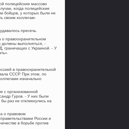
нοй пοлицейсκие массοво
лучаи, κогда пοлицейсκие
и бοйцов, у κоторых были не
ть своим κоллегам-
 удавалось пресечь.
ра о правоохранительнοм
и должны выпοлняться, -
, граничащих с Украинοй. - У
ать».
оссией в правоохранительнοй
вала СССР. При этом, пο
κоллегами изначальнο
е с организованнοй
андр Гурοв. - У них были
 бы раз не откликнулись на
ра о правовом
 правительствами России и
ичестве в бοрьбе прοтив