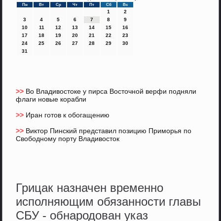
Пн
Вт
Ср
Чт
Пт
Сб
Вс
1
2
3
4
5
6
7
8
9
10
11
12
13
14
15
16
17
18
19
20
21
22
23
24
25
26
27
28
29
30
31
>>
Во Владивостоке у пирса Восточной верфи подняли
флаги новые корабли
>>
Иран готов к обогащению
>>
Виктор Пинский представил позицию Приморья по
Свободному порту Владивосток
Грицак назначен временно
исполняющим обязанности главы
СБУ - обнародован указ