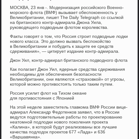
МОСКВА, 23 янв -. Модернизация российского Военно-
морского флота (ВМФ) вызывает обеспокоенность у
Великобритании, пишет The Daily Telegraph со ссылкой
на британского контр-адмирала Джона Уила,
руководящего подводным флотом королевства.
Факты говорят о том, что Россия строит подводные лодки
нового класса. Это должно вызвать беспокойство
в Великобритании и побудить к защите ее средств
сдерживания», — цитирует издание контр-адмирала.
Джон Уил, контр-адмирал британского подводного флота
Как полагает Джон Уил, ядерные средства сдерживания
необходимы для обеспечения безопасности
Великобритании, они являются «страховкой» от угрозы,
которой можно противостоять только таким путем.
Россия усилит флот на Тихом океане
для противостояния с Японией
На этой неделе заместитель главкома ВМФ России вице-
адмирал Александр Федотенков заявил, что в России
ведутся подготовительные работы по проектированию
неатомной подлодки нового поколения проекта
«Калина», в которой будут реализованы все лучшие
качества подлодок проектов 677 «Лада» и 636
«Варшавянка».