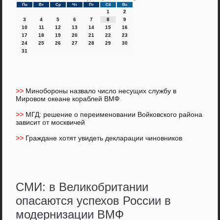
Пн
Вт
Ср
Чт
Пт
Сб
Вс
1
2
3
4
5
6
7
8
9
10
11
12
13
14
15
16
17
18
19
20
21
22
23
24
25
26
27
28
29
30
31
>>
Минобороны назвало число несущих службу в
Мировом океане кораблей ВМФ
>>
МГД: решение о переименовании Войковского района
зависит от москвичей
>>
Граждане хотят увидеть декларации чиновников
СМИ: в Великобритании
опасаются успехов России в
модернизации ВМФ