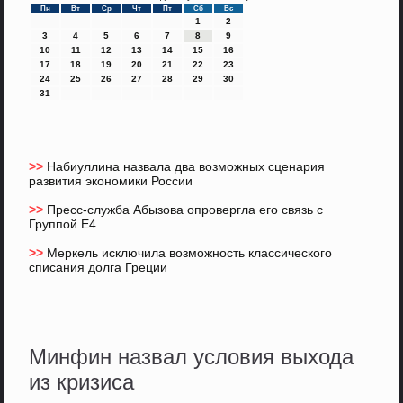
Пн
Вт
Ср
Чт
Пт
Сб
Вс
1
2
3
4
5
6
7
8
9
10
11
12
13
14
15
16
17
18
19
20
21
22
23
24
25
26
27
28
29
30
31
>>
Набиуллина назвала два возможных сценария
развития экономики России
>>
Пресс-служба Абызова опровергла его связь с
Группой Е4
>>
Меркель исключила возможность классического
списания долга Греции
Минфин назвал условия выхода
из кризиса