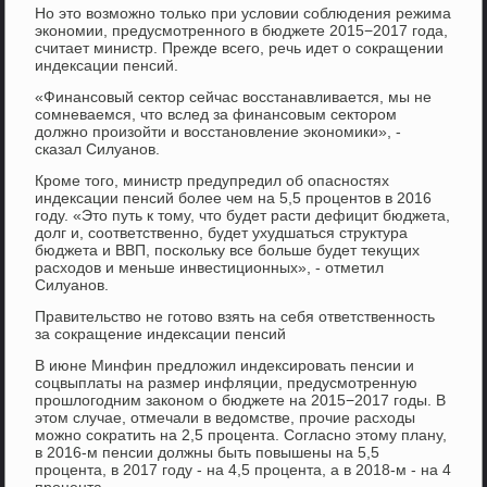
Но это возможно только при условии соблюдения режима
экономии, предусмотренного в бюджете 2015−2017 года,
считает министр. Прежде всего, речь идет о сокращении
индексации пенсий.
«Финансовый сектор сейчас восстанавливается, мы не
сомневаемся, что вслед за финансовым сектором
должно произойти и восстановление экономики», -
сказал Силуанов.
Кроме того, министр предупредил об опасностях
индексации пенсий более чем на 5,5 процентов в 2016
году. «Это путь к тому, что будет расти дефицит бюджета,
долг и, соответственно, будет ухудшаться структура
бюджета и ВВП, поскольку все больше будет текущих
расходов и меньше инвестиционных», - отметил
Силуанов.
Правительство не готово взять на себя ответственность
за сокращение индексации пенсий
В июне Минфин предложил индексировать пенсии и
соцвыплаты на размер инфляции, предусмотренную
прошлогодним законом о бюджете на 2015−2017 годы. В
этом случае, отмечали в ведомстве, прочие расходы
можно сократить на 2,5 процента. Согласно этому плану,
в 2016-м пенсии должны быть повышены на 5,5
процента, в 2017 году - на 4,5 процента, а в 2018-м - на 4
процента.