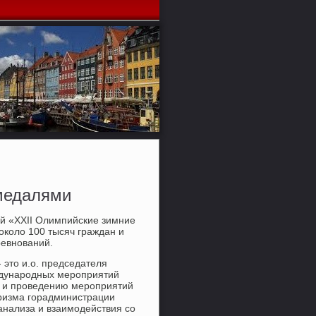
медалями
й «XXII Олимпийские зимние
около 100 тысяч граждан и
ревнований.
 это и.о. председателя
ждународных мероприятий
и и проведению мероприятий
уризма горадминистрации
анализа и взаимодействия со