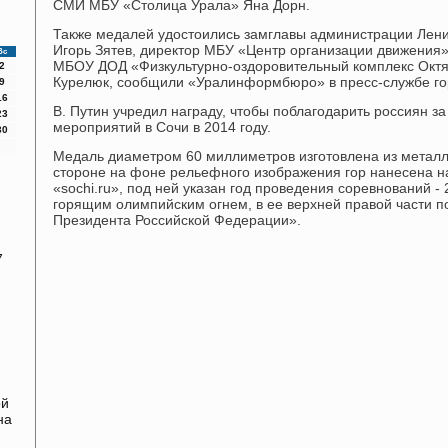
СМИ МБУ «Столица Урала» Яна Дорн.
Также медалей удостоились замглавы администрации Лени
Игорь Зятев, директор МБУ «Центр организации движения»
Вс
МБОУ ДОД «Физкультурно-оздоровительный комплекс Октя
2
Курелюк, сообщили «Уралинформбюро» в пресс-службе г
9
16
В. Путин учредил награду, чтобы поблагодарить россиян з
23
мероприятий в Сочи в 2014 году.
30
Медаль диаметром 60 миллиметров изготовлена из металл
стороне на фоне рельефного изображения гор нанесена н
«sochi.ru», под ней указан год проведения соревнований - 
горящим олимпийским огнем, в ее верхней правой части п
Президента Российской Федерации».
7
ой
на