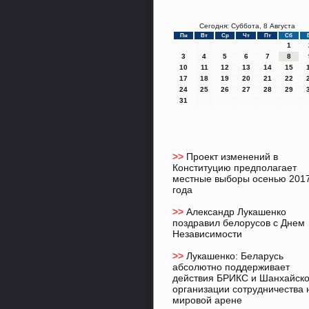
Сегодня: Суббота, 8 Августа
Пн
Вт
Ср
Чт
Пт
Сб
1
3
4
5
6
7
8
10
11
12
13
14
15
17
18
19
20
21
22
24
25
26
27
28
29
31
>>
Проект изменений в
Конституцию предполагает
местные выборы осенью 201
года
>>
Александр Лукашенко
поздравил белорусов с Днем
Независимости
>>
Лукашенко: Беларусь
абсолютно поддерживает
действия БРИКС и Шанхайск
организации сотрудничества 
мировой арене