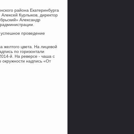
нского района Екатеринбурга
 Алексей Курлыков, директор
брьский» Александр
орадминистрации.
а успешное проведение
а желтого цвета. На лицевой
адпись по горизонтали
2014-й. На реверсе - чаша с
о окружности надпись «От