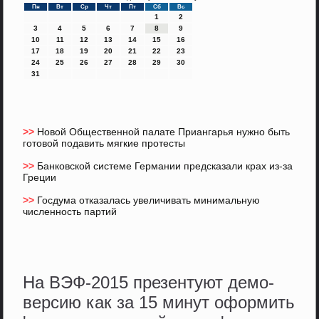
Пн
Вт
Ср
Чт
Пт
Сб
Вс
1
2
3
4
5
6
7
8
9
10
11
12
13
14
15
16
17
18
19
20
21
22
23
24
25
26
27
28
29
30
31
>>
Новой Общественной палате Приангарья нужно быть
готовой подавить мягкие протесты
>>
Банковской системе Германии предсказали крах из-за
Греции
>>
Госдума отказалась увеличивать минимальную
численность партий
На ВЭФ-2015 презентуют демо-
версию как за 15 минут оформить