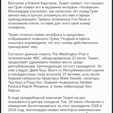
Выступая в Южной Каролине, Трамп заявил, что слышал,
как Грэм назвал его в недавнем интервью «болваном».
Миллиардер рассказал, как несколько лет назад Грэм
звонил ему и просил упомянуть его имя в эфире
принадлежащего Трампу телеканала Fox News в
позитивном ключе, оставив для этого свой номер
телефона.
Трамп огласил номер телефона и предложил
собравшимся позвонить Грэму. Позднее в офисе
сенатора подтвердили, что этот номер действительно
принадлежит ему.
Согласно данным опроса The Washington Post и
телекомпании ABC, обнародованным 21 июля, Трамп
продолжает удерживать первое место среди
республиканцев, претендующих на пост президента. За
ним следует Джеб Буш. Всего от Республиканской партии
в президентскую гонку вступили 15 человек, в их числе
бывший губернатор Арканзаса Майк Хакаби, сенаторы
Тед Круз и Рэнд Пол, бывший гендиректор Hewlett-
Packard Карли Фиорина, а также нейрохирург Бен
Карсон.
В ходе предвыборной кампании Трамп не раз
оказывался в центре скандала. Так, 16 июня, объявляя о
намерении баллотироваться на пост президента США в
2016 году, миллиардер назвал некоторых мексиканских