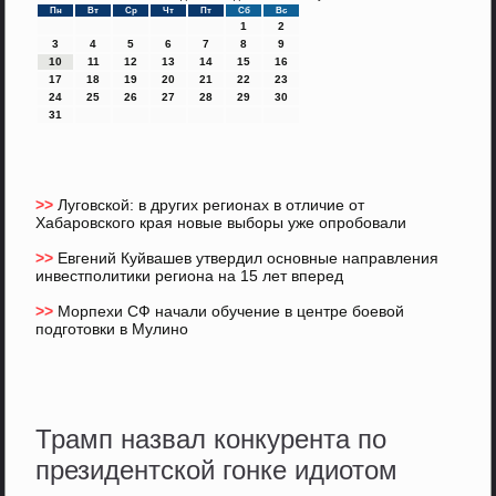
Пн
Вт
Ср
Чт
Пт
Сб
Вс
1
2
3
4
5
6
7
8
9
10
11
12
13
14
15
16
17
18
19
20
21
22
23
24
25
26
27
28
29
30
31
>>
Луговской: в других регионах в отличие от
Хабаровского края новые выборы уже опробовали
>>
Евгений Куйвашев утвердил основные направления
инвестполитики региона на 15 лет вперед
>>
Морпехи СФ начали обучение в центре боевой
подготовки в Мулино
Трамп назвал конкурента по
президентской гонке идиотом