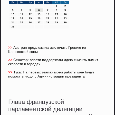
Пн
Вт
Ср
Чт
Пт
Сб
Вс
1
2
3
4
5
6
7
8
9
10
11
12
13
14
15
16
17
18
19
20
21
22
23
24
25
26
27
28
29
30
31
>>
Австрия предложила исключить Грецию из
Шенгенской зоны
>>
Сенатор: власти поддержали идею снизить лимит
скорости в городах
>>
Тука: На первых этапах моей работы мне будут
помогать люди с Администрации президента
Глава французской
парламентской делегации