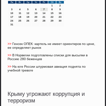
Пн
Вт
Ср
Чт
Пт
Сб
Вс
1
2
3
4
5
6
7
8
9
10
11
12
13
14
15
16
17
18
19
20
21
22
23
24
25
26
27
28
29
30
31
>>
Генсек ОПЕК: картель не имеет ориентиров по цене,
ее определяет рынок
>>
В Норвегии подготовлены списки для высылки в
Россию 280 беженцев
>>
На юге России штурмовая авиация поднята по
учебной тревоге
Крыму угрожают коррупция и
терроризм