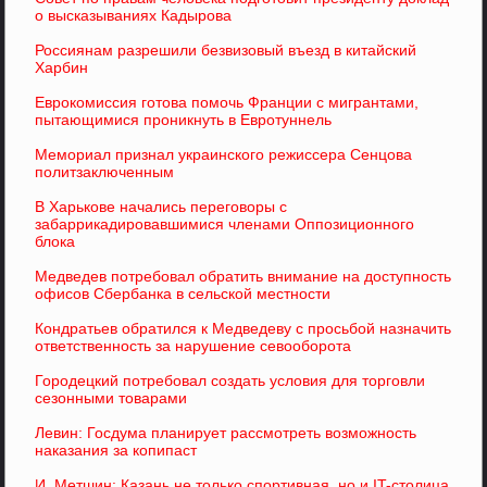
о высказываниях Кадырова
Россиянам разрешили безвизовый въезд в китайский
Харбин
Еврокомиссия готова помочь Франции с мигрантами,
пытающимися проникнуть в Евротуннель
Мемориал признал украинского режиссера Сенцова
политзаключенным
В Харькове начались переговоры с
забаррикадировавшимися членами Оппозиционного
блока
Медведев потребовал обратить внимание на доступность
офисов Сбербанка в сельской местности
Кондратьев обратился к Медведеву с просьбой назначить
ответственность за нарушение севооборота
Городецкий потребовал создать условия для торговли
сезонными товарами
Левин: Госдума планирует рассмотреть возможность
наказания за копипаст
И. Метшин: Казань не только спортивная, но и IT-столица