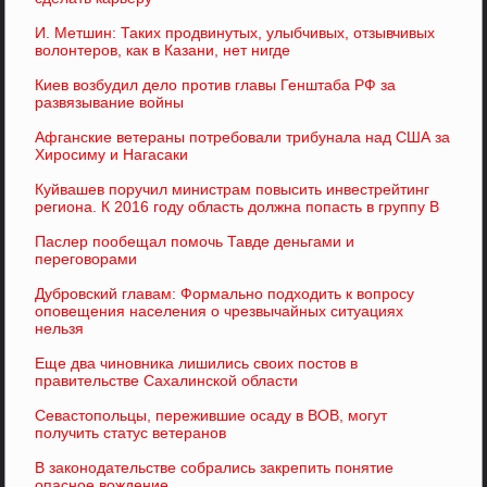
И. Метшин: Таких продвинутых, улыбчивых, отзывчивых
волонтеров, как в Казани, нет нигде
Киев возбудил дело против главы Генштаба РФ за
развязывание войны
Афганские ветераны потребовали трибунала над США за
Хиросиму и Нагасаки
Куйвашев поручил министрам повысить инвестрейтинг
региона. К 2016 году область должна попасть в группу В
Паслер пообещал помочь Тавде деньгами и
переговорами
Дубровский главам: Формально подходить к вопросу
оповещения населения о чрезвычайных ситуациях
нельзя
Еще два чиновника лишились своих постов в
правительстве Сахалинской области
Севастопольцы, пережившие осаду в ВОВ, могут
получить статус ветеранов
В законодательстве собрались закрепить понятие
опасное вождение