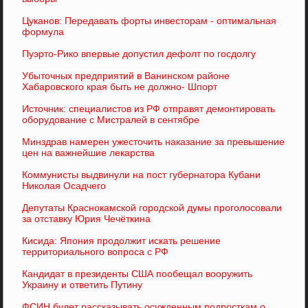
Цуканов: Передавать форты инвесторам - оптимальная
формула
Пуэрто-Рико впервые допустил дефолт по госдолгу
Убыточных предприятий в Ванинском районе
Хабаровского края быть не должно- Шпорт
Источник: специалистов из РФ отправят демонтировать
оборудование с Мистралей в сентябре
Минздрав намерен ужесточить наказание за превышение
цен на важнейшие лекарства
Коммунисты выдвинули на пост губернатора Кубани
Николая Осадчего
Депутаты Краснокамской городской думы проголосовали
за отставку Юрия Чечёткина
Кисида: Япония продолжит искать решение
территориального вопроса с РФ
Кандидат в президенты США пообещал вооружить
Украину и ответить Путину
ФСИН будет рассказывать осужденным подросткам о