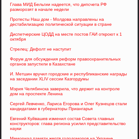
Глава МИД Бельгии надеется, что дипсчета РФ
разморозят в начале недели
Протесты Наш дом - Молдова направлены на
дестабилизацию политической ситуации в стране
Диспетчерские ЦОДД на месте постов ГАИ откроют к 1
октября
Стрелец: Дефолт не наступит
Форум для обсуждения реформ правоохранительных
органов запустили в Казахстане
И. Метшин вручил городские и республиканские награды
на заседании XLIV сессии Казгордумы
Мэрия Челябинска заверила, что держит на контроле
дом на проспекте Ленина
Сергей Левченко, Лариса Егорова и Олег Кузнецов стали
кандидатами в губернаторы Приангарья
Евгений Куйвашев изменил состав Совета главных
конструкторов: глава региона усилил представительство
науки
Мемориал памяти жертв голодоморов на Украине