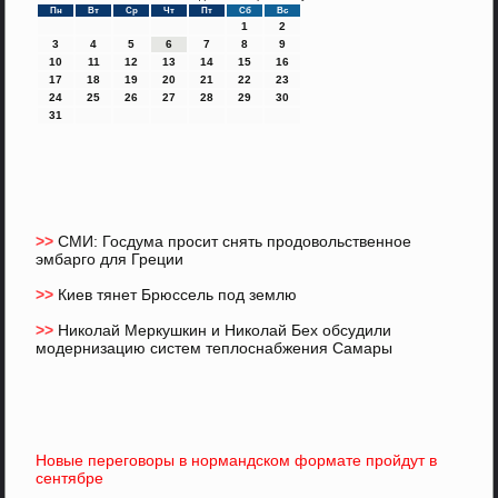
Пн
Вт
Ср
Чт
Пт
Сб
Вс
1
2
3
4
5
6
7
8
9
10
11
12
13
14
15
16
17
18
19
20
21
22
23
24
25
26
27
28
29
30
31
>>
СМИ: Госдума просит снять продовольственное
эмбарго для Греции
>>
Киев тянет Брюссель под землю
>>
Николай Меркушкин и Николай Бех обсудили
модернизацию систем теплоснабжения Самары
Новые переговоры в нормандском формате пройдут в
сентябре