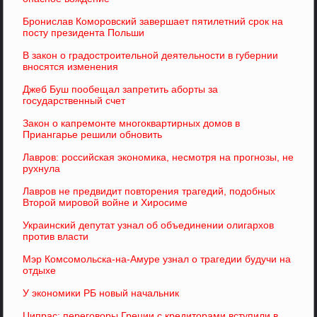
Бронислав Коморовский завершает пятилетний срок на
посту президента Польши
В закон о градостроительной деятельности в губернии
вносятся изменения
Джеб Буш пообещал запретить аборты за
государственный счет
Закон о капремонте многоквартирных домов в
Приангарье решили обновить
Лавров: российская экономика, несмотря на прогнозы, не
рухнула
Лавров не предвидит повторения трагедий, подобных
Второй мировой войне и Хиросиме
Украинский депутат узнал об объединении олигархов
против власти
Мэр Комсомольска-на-Амуре узнал о трагедии будучи на
отдыхе
У экономики РБ новый начальник
Ципрас: переговоры Греции с кредиторами вступили в