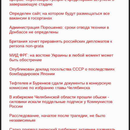
завершающую стадию
Определен сайт, на котором будут размещаться все
вакансии в госорганах
Администрация Порошенко: сроки отвода техники в
Донбассе не определены
Британия хочет приравнять российских дипломатов к
persona non-grata
МИД ФРГ: на востоке Украины в любой момент может
быть обострение
Опубликован доклад посольства СССР о последствиях
бомбардировок Японии
Тефтелев и Буренков сдали документы в конкурсную
комиссию по избранию главы Челябинска
В избиркоме Челябинской области прошли обыски -
силовики искали поддельные подписи у Коммунистов
России
Расследование, начатое после трагедии, не было
независимым
Сапко призвал пермский турбизнес активнее развивать