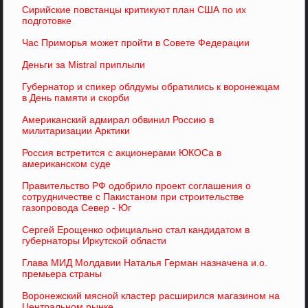
Сирийские повстанцы критикуют план США по их
подготовке
Час Приморья может пройти в Совете Федерации
Деньги за Mistral приплыли
Губернатор и спикер облдумы обратились к воронежцам
в День памяти и скорби
Американский адмирал обвинил Россию в
милитаризации Арктики
Россия встретится с акционерами ЮКОСа в
американском суде
Правительство РФ одобрило проект соглашения о
сотрудничестве с Пакистаном при строительстве
газопровода Север - Юг
Сергей Ерощенко официально стал кандидатом в
губернаторы Иркутской области
Глава МИД Молдавии Наталья Герман назначена и.о.
премьера страны
Воронежский мясной кластер расширился магазином на
Центральном рынке