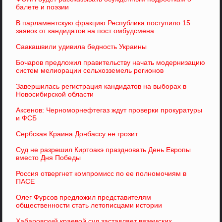
балете и поэзии
В парламентскую фракцию Республика поступило 15
заявок от кандидатов на пост омбудсмена
Саакашвили удивила бедность Украины
Бочаров предложил правительству начать модернизацию
систем мелиорации сельхозземель регионов
Завершилась регистрация кандидатов на выборах в
Новосибирской области
Аксенов: Черноморнефтегаз ждут проверки прокуратуры
и ФСБ
Сербская Краина Донбассу не грозит
Суд не разрешил Киртоакэ праздновать День Европы
вместо Дня Победы
Россия отвергнет компромисс по ее полномочиям в
ПАСЕ
Олег Фурсов предложил представителям
общественности стать летописцами истории
Хабаровский краевой суд заставляет вяземских