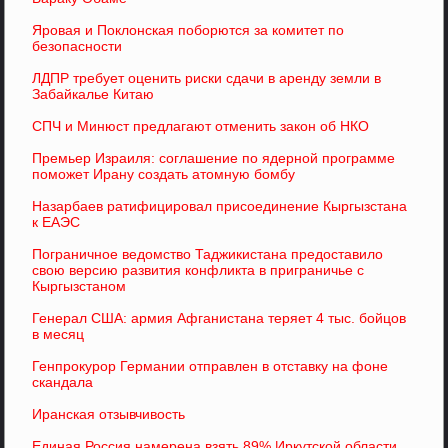
Яровая и Поклонская поборются за комитет по
безопасности
ЛДПР требует оценить риски сдачи в аренду земли в
Забайкалье Китаю
СПЧ и Минюст предлагают отменить закон об НКО
Премьер Израиля: соглашение по ядерной программе
поможет Ирану создать атомную бомбу
Назарбаев ратифицировал присоединение Кыргызстана
к ЕАЭС
Пограничное ведомство Таджикистана предоставило
свою версию развития конфликта в приграничье с
Кыргызстаном
Генерал США: армия Афганистана теряет 4 тыс. бойцов
в месяц
Генпрокурор Германии отправлен в отставку на фоне
скандала
Иранская отзывчивость
Единая Россия намерена взять 89% Иркутской области