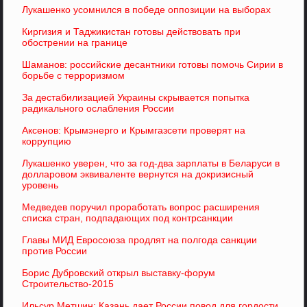
Лукашенко усомнился в победе оппозиции на выборах
Киргизия и Таджикистан готовы действовать при
обострении на границе
Шаманов: российские десантники готовы помочь Сирии в
борьбе с терроризмом
За дестабилизацией Украины скрывается попытка
радикального ослабления России
Аксенов: Крымэнерго и Крымгазсети проверят на
коррупцию
Лукашенко уверен, что за год-два зарплаты в Беларуси в
долларовом эквиваленте вернутся на докризисный
уровень
Медведев поручил проработать вопрос расширения
списка стран, подпадающих под контрсанкции
Главы МИД Евросоюза продлят на полгода санкции
против России
Борис Дубровский открыл выставку-форум
Строительство-2015
Ильсур Метшин: Казань дает России повод для гордости