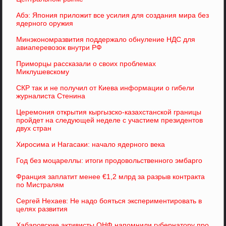
Абэ: Япония приложит все усилия для создания мира без
ядерного оружия
Минэкономразвития поддержало обнуление НДС для
авиаперевозок внутри РФ
Приморцы рассказали о своих проблемах
Миклушевскому
СКР так и не получил от Киева информации о гибели
журналиста Стенина
Церемония открытия кыргызско-казахстанской границы
пройдет на следующей неделе с участием президентов
двух стран
Хиросима и Нагасаки: начало ядерного века
Год без моцареллы: итоги продовольственного эмбарго
Франция заплатит менее €1,2 млрд за разрыв контракта
по Мистралям
Сергей Нехаев: Не надо бояться экспериментировать в
целях развития
Хабаровские активисты ОНФ напомнили губернатору про